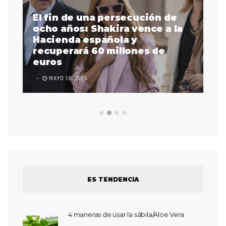
El fin de una persecución de
a
ocho años: Shakira vence a la
La
as
Hacienda española y
se
 a
recuperará 60 millones de
pr
euros
en
MAYO 18, 2026
L
ES TENDENCIA
4 maneras de usar la sábila/Aloe Vera