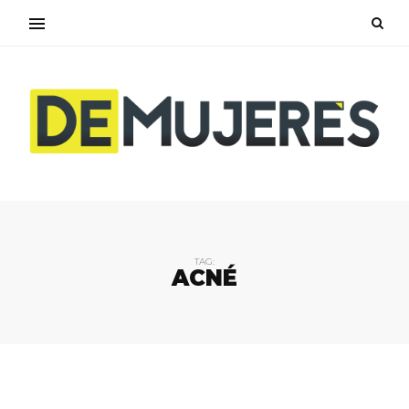
TAG:
ACNÉ