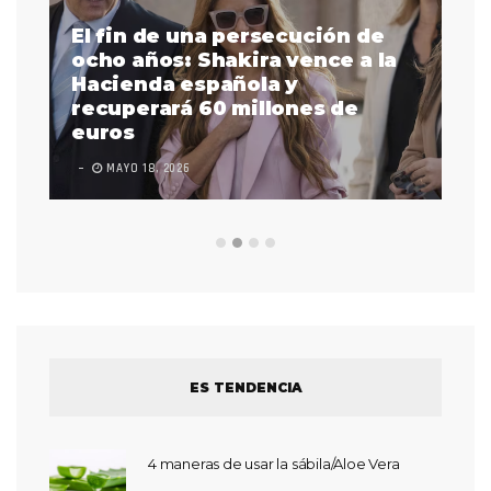
El fin de una persecución de
a
ocho años: Shakira vence a la
La
as
Hacienda española y
se
 a
recuperará 60 millones de
pr
euros
en
MAYO 18, 2026
L
ES TENDENCIA
4 maneras de usar la sábila/Aloe Vera