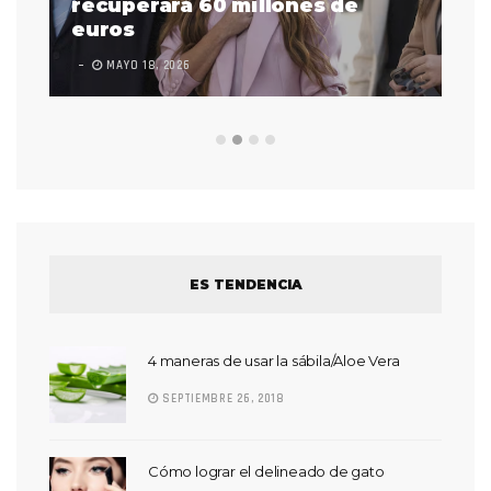
 a
recuperará 60 millones de
pr
euros
en
MAYO 18, 2026
L
ES TENDENCIA
4 maneras de usar la sábila/Aloe Vera
SEPTIEMBRE 26, 2018
Cómo lograr el delineado de gato