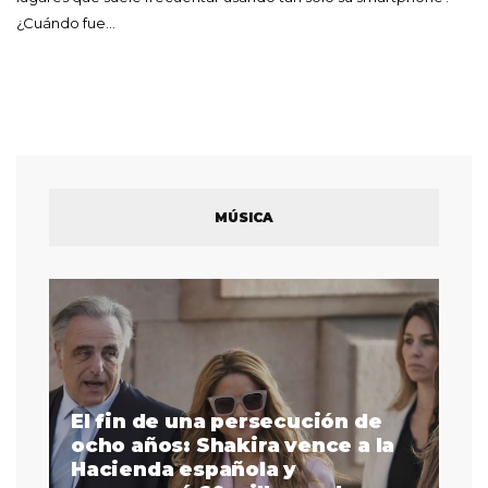
¿Cuándo fue…
MÚSICA
El fin de una persecución de
a
ocho años: Shakira vence a la
La
as
Hacienda española y
se