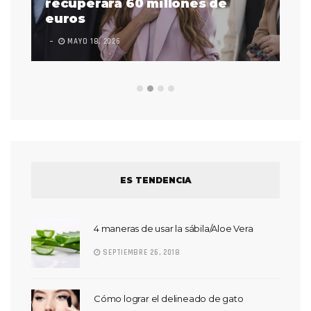
 a
recuperará 60 millones de
pr
euros
en
MAYO 18, 2026
L
ES TENDENCIA
4 maneras de usar la sábila/Aloe Vera
SEPTIEMBRE 26, 2018
Cómo lograr el delineado de gato