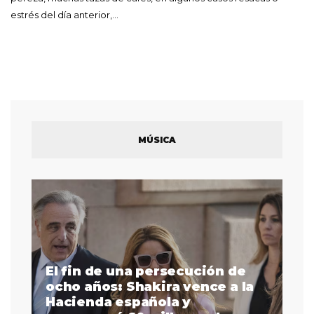
estrés del día anterior,…
MÚSICA
El fin de una persecución de
a
ocho años: Shakira vence a la
La
as
Hacienda española y
se