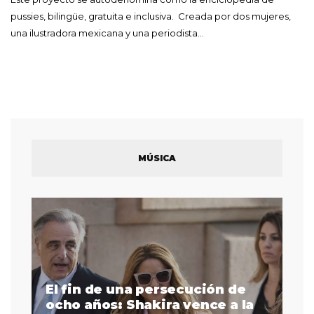
pussies, bilingüe, gratuita e inclusiva. Creada por dos mujeres,
una ilustradora mexicana y una periodista…
MÚSICA
El fin de una persecución de
a
ocho años: Shakira vence a la
La