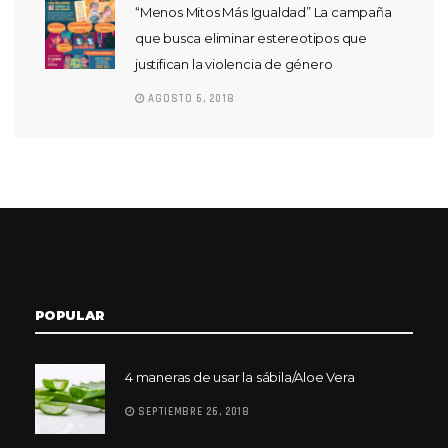
“Menos Mitos Más Igualdad” La campaña
que busca eliminar estereotipos que
justifican la violencia de género
AGOSTO 6, 2018
POPULAR
4 maneras de usar la sábila/Aloe Vera
SEPTIEMBRE 26, 2018