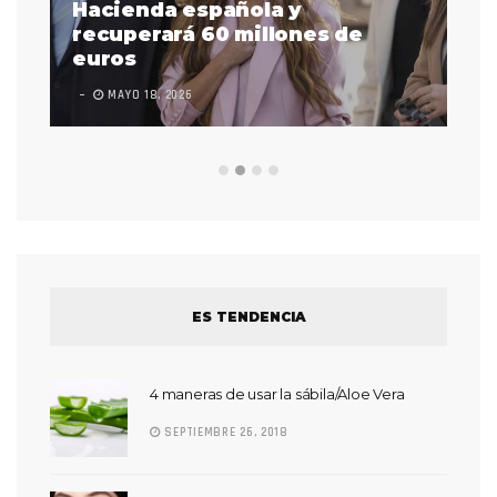
as
Hacienda española y
se
 a
recuperará 60 millones de
pr
euros
en
MAYO 18, 2026
L
ES TENDENCIA
4 maneras de usar la sábila/Aloe Vera
SEPTIEMBRE 26, 2018