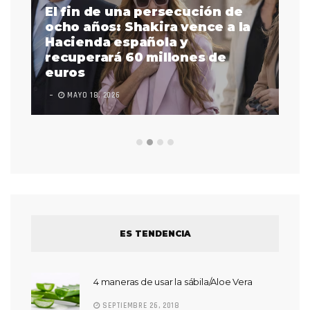
El fin de una persecución de
a
ocho años: Shakira vence a la
La
as
Hacienda española y
se
 a
recuperará 60 millones de
pr
euros
en
MAYO 18, 2026
L
ES TENDENCIA
4 maneras de usar la sábila/Aloe Vera
SEPTIEMBRE 26, 2018