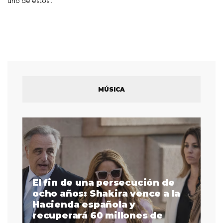
uno de estos…
MÚSICA
El fin de una persecución de
a
ocho años: Shakira vence a la
La
as
Hacienda española y
se
 a
recuperará 60 millones de
pr