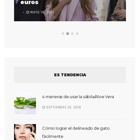
euros
en
MAYO 18, 2026
L
ES TENDENCIA
4 maneras de usar la sábila/Aloe Vera
SEPTIEMBRE 26, 2018
Cómo lograr el delineado de gato
fácilmente