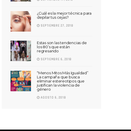
¿Cuál es la mejor técnica para
depilar tus cejas?
SEPTIEMBRE 27, 2018
Estas son las tendencias de
los 80’s que están
regresando
SEPTIEMBRE 6, 2018
“Menos Mitos Más Igualdad”
La campaña que busca
eliminar estereotipos que
justifican la violencia de
género
AGOSTO 6, 2018