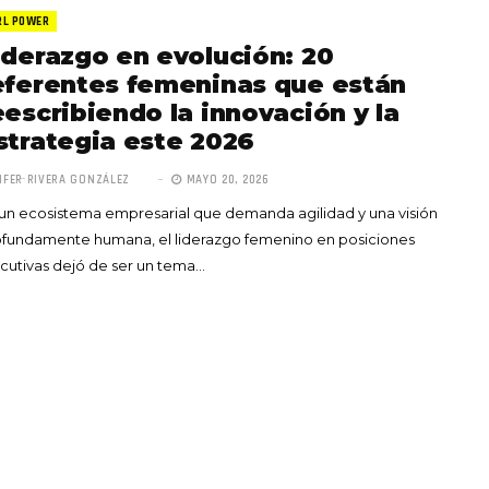
RL POWER
iderazgo en evolución: 20
eferentes femeninas que están
eescribiendo la innovación y la
strategia este 2026
Totó la Momposina: el
IFER RIVERA GONZÁLEZ
MAYO 20, 2026
adiós a la gran
un ecosistema empresarial que demanda agilidad y una visión
cantadora que llevó la
ofundamente humana, el liderazgo femenino en posiciones
raíces colombianas al
cutivas dejó de ser un tema…
mundo a través de su
tas», el nuevo
música
llo de Hendrix y
MAYO 21, 2026
un himno por la
de las mujeres
A COMMENT
FEBRERO 16, 2023