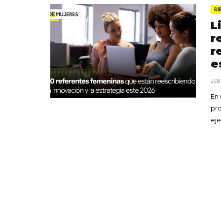
GI
L
r
r
e
JEN
En 
pr
eje
«Boni
senci
Goyo 
vida 
LEAVE 