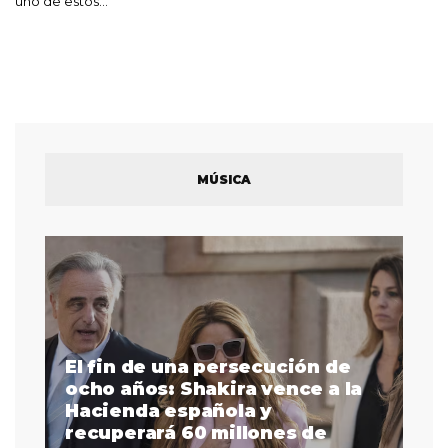
uno de estos…
MÚSICA
El fin de una persecución de
a
ocho años: Shakira vence a la
La
as
Hacienda española y
se
 a
recuperará 60 millones de
pr