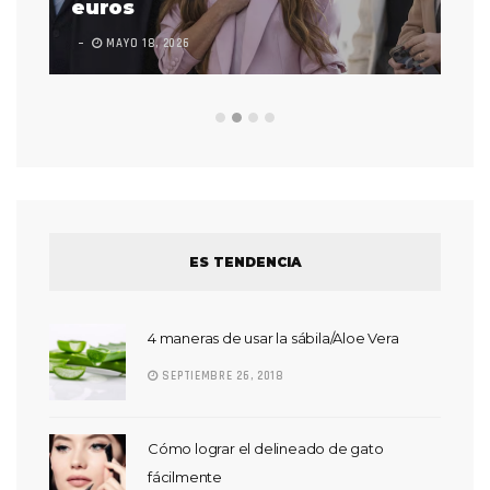
euros
en
MAYO 18, 2026
L
ES TENDENCIA
4 maneras de usar la sábila/Aloe Vera
SEPTIEMBRE 26, 2018
Cómo lograr el delineado de gato
fácilmente