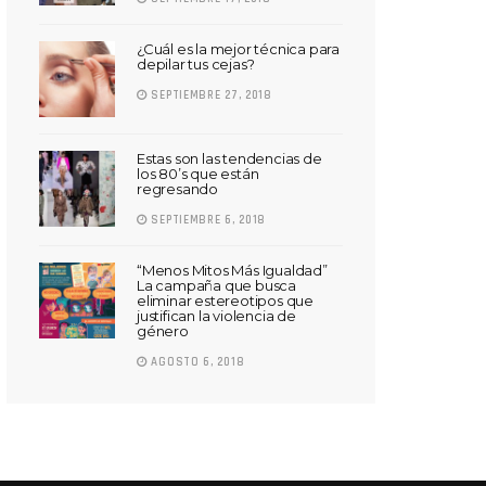
¿Cuál es la mejor técnica para
depilar tus cejas?
SEPTIEMBRE 27, 2018
Estas son las tendencias de
los 80’s que están
regresando
SEPTIEMBRE 6, 2018
“Menos Mitos Más Igualdad”
La campaña que busca
eliminar estereotipos que
justifican la violencia de
género
AGOSTO 6, 2018