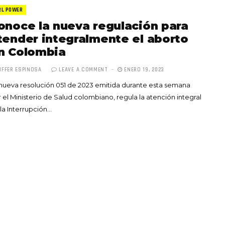
RL POWER
onoce la nueva regulación para
tender integralmente el aborto
n Colombia
IFFER ESPINOSA
LEAVE A COMMENT
ENERO 19, 2023
Totó la Momposina: el
nueva resolución 051 de 2023 emitida durante esta semana
adiós a la gran
 el Ministerio de Salud colombiano, regula la atención integral
cantadora que llevó la
la Interrupción…
raíces colombianas al
mundo a través de su
tas», el nuevo
música
llo de Hendrix y
MAYO 21, 2026
un himno por la
de las mujeres
A COMMENT
FEBRERO 16, 2023