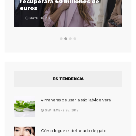
 a
recuperará 60 millones de
pr
euros
en
MAYO 18, 2026
L
ES TENDENCIA
4 maneras de usar la sábila/Aloe Vera
SEPTIEMBRE 26, 2018
Cómo lograr el delineado de gato