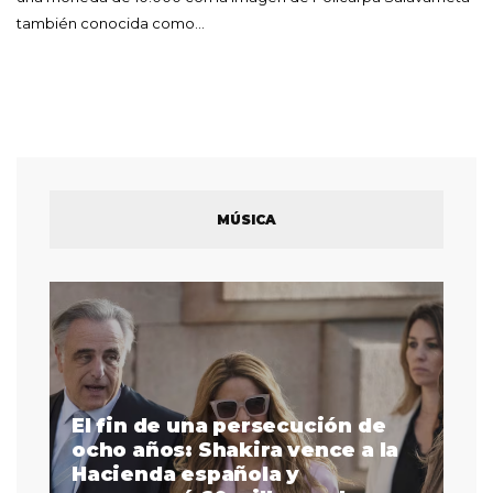
también conocida como…
MÚSICA
El fin de una persecución de
a
ocho años: Shakira vence a la
La
as
Hacienda española y
se