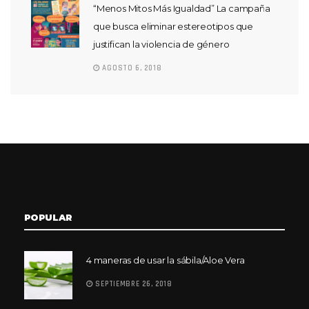
“Menos Mitos Más Igualdad” La campaña
que busca eliminar estereotipos que
justifican la violencia de género
AGOSTO 6, 2018
POPULAR
4 maneras de usar la sábila/Aloe Vera
SEPTIEMBRE 26, 2018