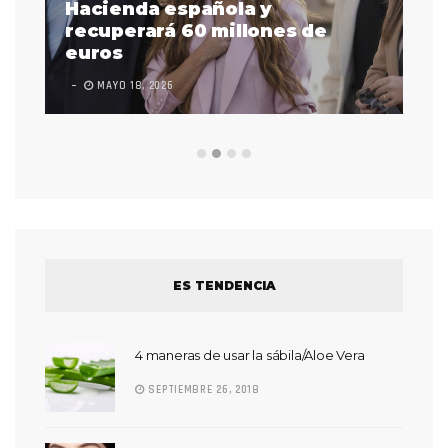
as
Hacienda española y
se
 a
recuperará 60 millones de
pr
euros
en
MAYO 18, 2026
L
ES TENDENCIA
4 maneras de usar la sábila/Aloe Vera
SEPTIEMBRE 26, 2018