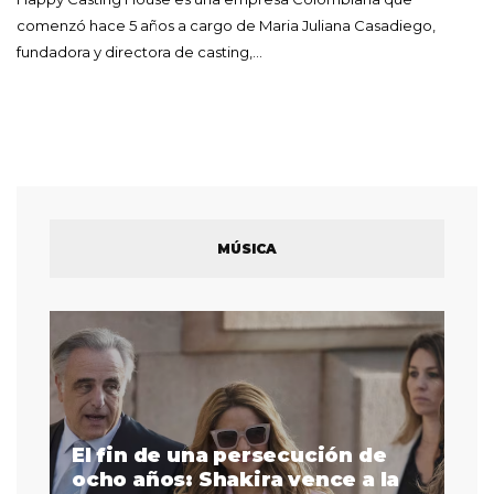
comenzó hace 5 años a cargo de Maria Juliana Casadiego,
fundadora y directora de casting,…
MÚSICA
El fin de una persecución de
a
ocho años: Shakira vence a la
La