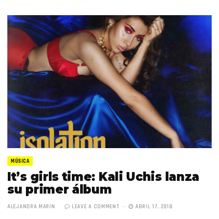
MÚSICA
It’s girls time: Kali Uchis lanza
su primer álbum
ALEJANDRA MARÍN
LEAVE A COMMENT
ABRIL 17, 2018