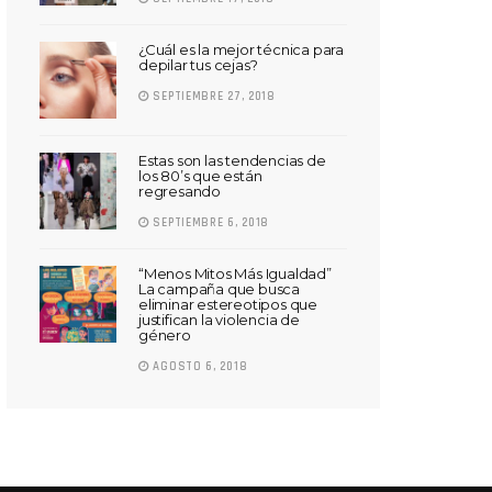
¿Cuál es la mejor técnica para
depilar tus cejas?
SEPTIEMBRE 27, 2018
Estas son las tendencias de
los 80’s que están
regresando
SEPTIEMBRE 6, 2018
“Menos Mitos Más Igualdad”
La campaña que busca
eliminar estereotipos que
justifican la violencia de
género
AGOSTO 6, 2018