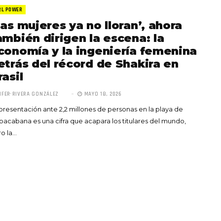
RL POWER
Las mujeres ya no lloran’, ahora
ambién dirigen la escena: la
conomía y la ingeniería femenina
etrás del récord de Shakira en
rasil
Totó la Momposina: el
adiós a la gran
IFER RIVERA GONZÁLEZ
MAYO 18, 2026
cantadora que llevó la
presentación ante 2,2 millones de personas en la playa de
raíces colombianas al
acabana es una cifra que acapara los titulares del mundo,
mundo a través de su
o la…
tas», el nuevo
música
llo de Hendrix y
MAYO 21, 2026
un himno por la
de las mujeres
A COMMENT
FEBRERO 16, 2023