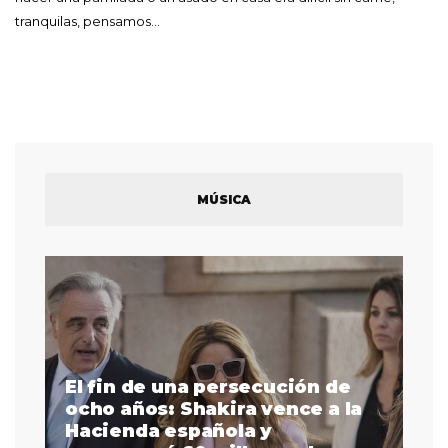
tranquilas, pensamos…
MÚSICA
El fin de una persecución de
a
ocho años: Shakira vence a la
La
as
Hacienda española y
se