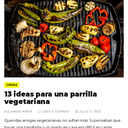
COMIDA
13 ideas para una parrilla
vegetariana
ALEJANDRA MARÍN
LEAVE A COMMENT
JULIO 11, 2018
Queridas amigas vegetarianas, no sufran más. Si pensaban que
hacer una parrillada o un asado en casa era difícil sin carne,