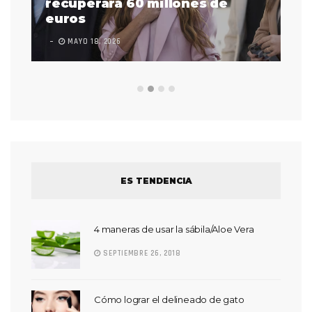
 a
recuperará 60 millones de
pr
euros
en
MAYO 18, 2026
L
ES TENDENCIA
4 maneras de usar la sábila/Aloe Vera
SEPTIEMBRE 26, 2018
Cómo lograr el delineado de gato