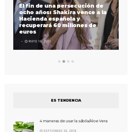
El fin de una persecución de
a
ocho años: Shakira vence a la
La
as
Hacienda española y
se
 a
recuperará 60 millones de
pr
euros
en
MAYO 18, 2026
L
ES TENDENCIA
4 maneras de usar la sábila/Aloe Vera
SEPTIEMBRE 26, 2018