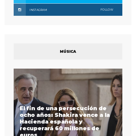
FOLLOW
INSTAGRAM
MÚSICA
El fin de una persecución de
a
ocho años: Shakira vence a la
La
as
Hacienda española y
se
 a
recuperará 60 millones de
pr
euros
en