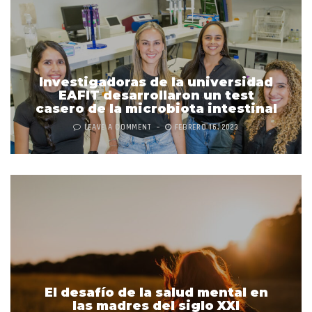
Investigadoras de la universidad
EAFIT desarrollaron un test
casero de la microbiota intestinal
LEAVE A COMMENT
FEBRERO 16, 2023
El desafío de la salud mental en
las madres del siglo XXI