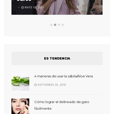
MAYO 18, 2026
L
ES TENDENCIA
4 maneras de usar la sábila/Aloe Vera
SEPTIEMBRE 26, 2018
Cómo lograr el delineado de gato
fácilmente