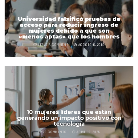
Universidad falsificó pruebas de
acceso para reducir ingreso de
mujeres debido a que son
«menos aptas» que los hombres
LEAVE A COMMENT
AGOSTO 6, 2018
10 mujeres líderes que están
generando un impacto positivo con
tecnología
23 COMMENTS
ABRIL 10, 2025