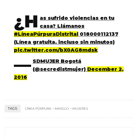
¿H
as sufrido violencias en tu
casa? Llámanos
#LíneaPúrpuraDistrital
018000112137
(Línea gratuita, incluso sin minutos)
pic.twitter.com/bX0AG8mdsk
—
SDMUJER Bogotá
(@secredistmujer)
December 2,
2016
TAGS:
LÍNEA PÚRPURA
MASGLO
MUJERES