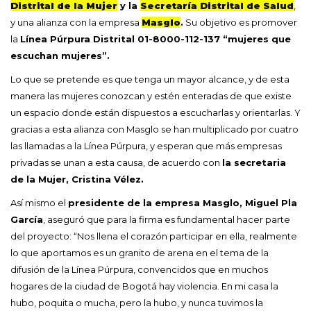
Distrital de la Mujer
y la
Secretaría Distrital de Salud
,
y una alianza con la empresa
Masglo
.
Su objetivo es promover
la
Línea Púrpura Distrital 01-8000-112-137 “mujeres que
escuchan mujeres”.
Lo que se pretende es que tenga un mayor alcance, y de esta
manera las mujeres conozcan y estén enteradas de que existe
un espacio donde están dispuestos a escucharlas y orientarlas. Y
gracias a esta alianza con Masglo se han multiplicado por cuatro
las llamadas a la Línea Púrpura, y esperan que más empresas
privadas se unan a esta causa, de acuerdo con
la secretaria
de la Mujer, Cristina Vélez.
Así mismo el
presidente de la empresa Masglo, Miguel Pla
García
, aseguró que para la firma es fundamental hacer parte
del proyecto: “Nos llena el corazón participar en ella, realmente
lo que aportamos es un granito de arena en el tema de la
difusión de la Línea Púrpura, convencidos que en muchos
hogares de la ciudad de Bogotá hay violencia. En mi casa la
hubo, poquita o mucha, pero la hubo, y nunca tuvimos la