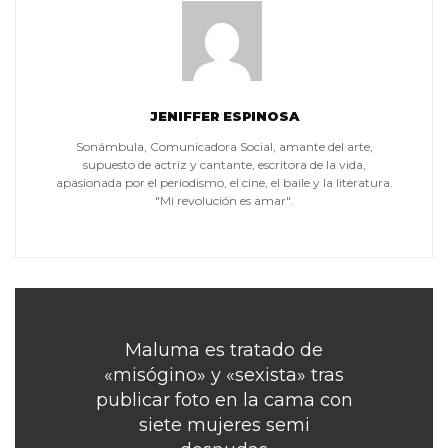
JENIFFER ESPINOSA
Sonámbula, Comunicadora Social, amante del arte,
supuesto de actriz y cantante, escritora de la vida,
apasionada por el periodismo, el cine, el baile y la literatura.
"Mi revolución es amar".
Maluma es tratado de
«misógino» y «sexista» tras
publicar foto en la cama con
siete mujeres semi