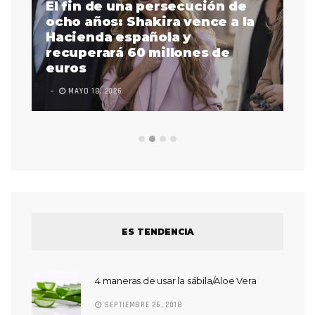
El fin de una persecución de
a
ocho años: Shakira vence a la
La
as
Hacienda española y
se
 a
recuperará 60 millones de
pr
euros
en
MAYO 18, 2026
L
ES TENDENCIA
4 maneras de usar la sábila/Aloe Vera
SEPTIEMBRE 26, 2018