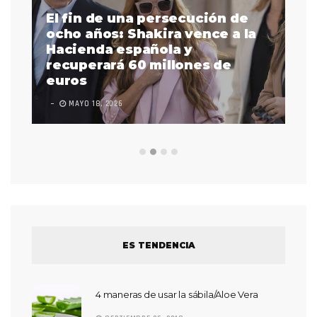
una persecución de
 Shakira vence a la
La intérprete de l
española y
señas Justina Miles
á 60 millones de
primera afroameri
en actuar en la Sú
6
LEAVE A COMMENT
FEBRERO 
ES TENDENCIA
4 maneras de usar la sábila/Aloe Vera