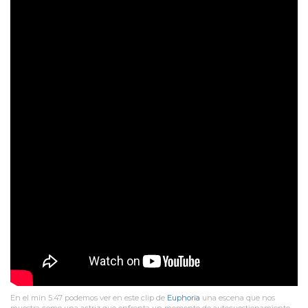
En el min 5:47 podemos ver en este clip de
Euphoria
una escena que nos
muestra como una actriz que enfrenta un momento de autocuestionamiento