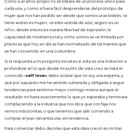
Como si el amor propio no sé tratara de un proceso único para
cada una, y como si fuera fácil desprenderse del prototipo de
mujer que nos han pedido ser desde que somos unas bebés, «si
tiene aretes es mujer», «si está vestida de azul, seguro es un
niño», desde entonces nuestra libertad de expresión, la
capacidad de mostrarnos tal y como somos se ve limitada por
prácticas que hoy en día se han normalizado de tal manera que
se han convertido en una costumbre.
Si la respuesta a mi pregunta inicial es sí, esta es una invitación a
profundizar en lo que desde mi punto de vista creo se trata el
conocido «
self love»
, debo aclarar que no soy una experta, y
que por supuesto me he sentido vulnerada y obligada a seguir
tendencias para sentirme mejor conmigo misma aunque el
resultado no fuera exactamente lo que yo esperaba y terminara
complaciendo a la industria que nos dice que con faja nos
vemos más bonitas, o que tenemos que salir corriendo a
comprar el jean «levantacola» en tendencia.
Para comenzar debo decirles que esta idea creció en mí tras