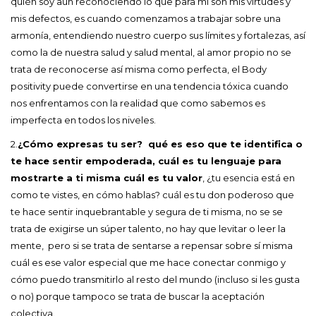
quién soy aún reconociendo lo que para mí son mis virtudes y
mis defectos, es cuando comenzamos a trabajar sobre una
armonía, entendiendo nuestro cuerpo sus límites y fortalezas, así
como la de nuestra salud y salud mental, al amor propio no se
trata de reconocerse así misma como perfecta, el Body
positivity puede convertirse en una tendencia tóxica cuando
nos enfrentamos con la realidad que como sabemos es
imperfecta en todos los niveles.
2.
¿Cómo expresas tu ser? qué es eso que te identifica o
te hace sentir empoderada, cuál es tu lenguaje para
mostrarte a ti misma cuál es tu valor
, ¿tu esencia está en
como te vistes, en cómo hablas? cuál es tu don poderoso que
te hace sentir inquebrantable y segura de ti misma, no se se
trata de exigirse un súper talento, no hay que levitar o leer la
mente, pero si se trata de sentarse a repensar sobre sí misma
cuál es ese valor especial que me hace conectar conmigo y
cómo puedo transmitirlo al resto del mundo (incluso si les gusta
o no) porque tampoco se trata de buscar la aceptación
colectiva.