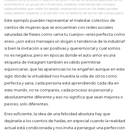
se enfrenta a un grupo de influencers, modelos, intentando dar consejos
sobrevalorados que nadie ha pedido, mostrando como en las redes sociales
todos parecen expertos y se sienten con el derecho de opinar del cuerpo ajeno.
Este ejemplo pueden representar el malestar colectivo de
cientos de mujeres que se encuentran con redes sociales
saturadas de frases como «ama tu cuerpo» «eres perfecta como
eres» ¿son estos mensajes un slogan o tendencia de la industria?
si bien la invitación a ser positivas y querernos tal y cual somos
no es negativa, pero en épocas donde el auto amor es una
etiqueta de Instagram también es válido permitirse
equivocarse, que las apariencias no te engañen aunque en este
siglo donde la virtualidad nos muestra la vida de otros como
perfecta y sana, cada persona está aprendiendo cada día en
este mundo, no te compares, cada proceso es personal y
absolutamente diferente y eso no significa que sean mejores o
peores, solo diferentes.
Eres suficiente, la idea de una felicidad absoluta hay que
dejársela a los cuentos de hadas, en especial cuando la realidad
actual está condicionada y nos invita a perseguir una perfección