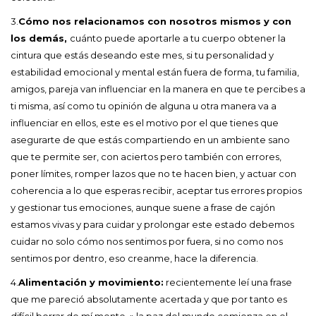
3.
Cómo nos relacionamos con nosotros mismos y con
los demás,
cuánto puede aportarle a tu cuerpo obtener la
cintura que estás deseando este mes, si tu personalidad y
estabilidad emocional y mental están fuera de forma, tu familia,
amigos, pareja van influenciar en la manera en que te percibes a
ti misma, así como tu opinión de alguna u otra manera va a
influenciar en ellos, este es el motivo por el que tienes que
asegurarte de que estás compartiendo en un ambiente sano
que te permite ser, con aciertos pero también con errores,
poner límites, romper lazos que no te hacen bien, y actuar con
coherencia a lo que esperas recibir, aceptar tus errores propios
y gestionar tus emociones, aunque suene a frase de cajón
estamos vivas y para cuidar y prolongar este estado debemos
cuidar no solo cómo nos sentimos por fuera, si no como nos
sentimos por dentro, eso creanme, hace la diferencia.
4.
Alimentación y movimiento:
recientemente leí una frase
que me pareció absolutamente acertada y que por tanto es
difícil borrar de mí mente, » la paz del mundo comienza en el