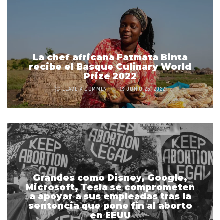
La chef africana Fatmata Binta
recibe el Basque Culinary World
Prize 2022
LEAVE A COMMENT
JUNIO 25, 2022
Grandes como Disney, Google,
Microsoft, Tesla se comprometen
a apoyar a sus empleadas tras la
sentencia que pone fin al aborto
en EEUU