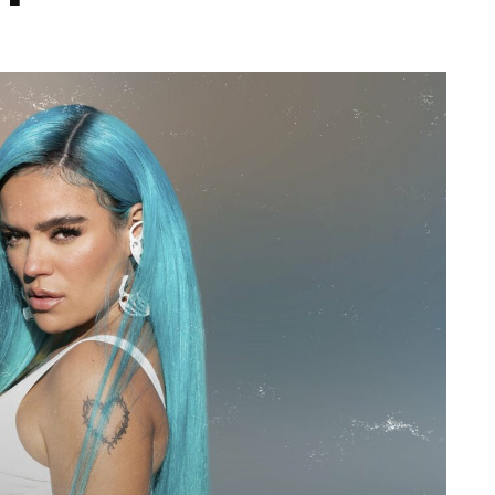
Totó la Momposina: el
adiós a la gran
cantadora que llevó la
raíces colombianas al
mundo a través de su
tas», el nuevo
música
llo de Hendrix y
MAYO 21, 2026