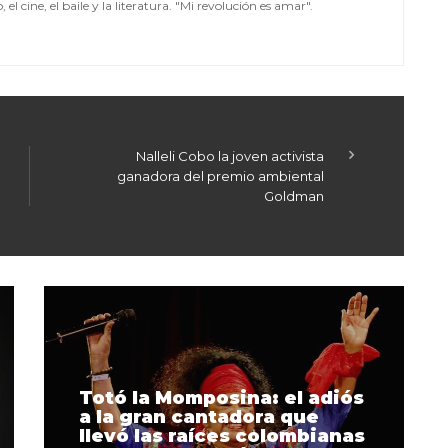
el cine, el baile y la literatura. "Mi revolución es amar".
Nalleli Cobo la joven activista
ganadora del premio ambiental
Goldman
Totó la Momposina: el adiós
a la gran cantadora que
llevó las raíces colombianas