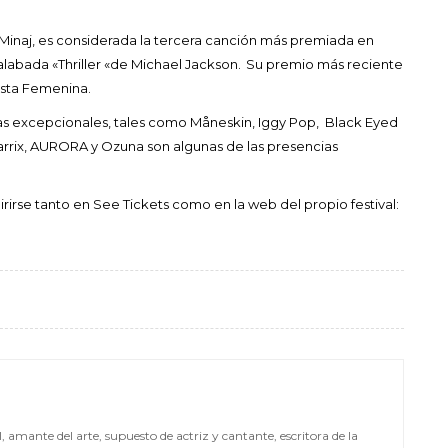
ki Minaj, es considerada la tercera canción más premiada en
y alabada «Thriller «de Michael Jackson. Su premio más reciente
tista Femenina.
stas excepcionales, tales como Måneskin, Iggy Pop, Black Eyed
Garrix, AURORA y Ozuna son algunas de las presencias
rirse tanto en See Tickets como en la web del propio festival:
mante del arte, supuesto de actriz y cantante, escritora de la