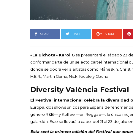
Goyo 
vida 
LEAVE 
SHARE
TWEET
SHARE
«La Bichota» Karol G
se presentará el sábado 23 de j
conformar parte de un selecto cartel internacional q
donde se podrá ver a artistas como Måneskin, Christin
H.E.R., Martin Garrix, Nicki Nicole y Ozuna.
Diversity València Festival
El Festival internacional celebra la diversidad 
Europa, dos shows únicos para España de fenómenos 
género R&B— y Koffee —en Reggae—: la única mujer de
galardón. Este se llevará a cabo del 21 al 23 de julio en
Esta será la primera edición del Festival que apu