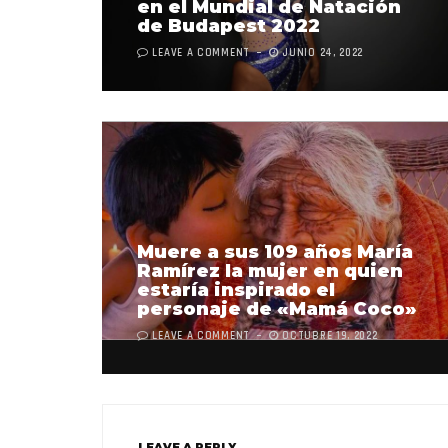
en el Mundial de Natación
de Budapest 2022
LEAVE A COMMENT
JUNIO 24, 2022
Muere a sus 109 años María
Ramírez la mujer en quien
estaría inspirado el
personaje de «Mamá Coco»
LEAVE A COMMENT
OCTUBRE 19, 2022
LEAVE A REPLY