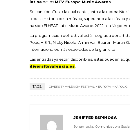
latina
de los
MTV Europe Music Awards
.
Su canción «Tusa» la cual canta junto a la rapera Nic
toda la Historia de la música, superando a la clásica 
ha sido El HEAT Latin Music Awards 2022 a la Mejor Ar
La programación del festival está integrada por artí
Peas, H.E.R., Nicky Nicole, Armin van Buuren, Martin 
internacionales más esperadas de la gran cita
Las entradas ya están disponibles, estas pueden adqui
diversityvalencia.es
.
TAGS:
DIVERSITY VALÈNCIA FESTIVAL
EUROPA
KAROL G
JENIFFER ESPINOSA
Sonámbula, Comunicadora Social, a