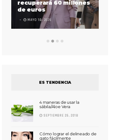
sorda en ac
recuperará 60 millones
Súper Bow
de euros
LEAVE A COMMEN
MAYO 18, 2026
ES TENDENCIA
4 maneras de usar la
sábila/Aloe Vera
SEPTIEMBRE 26, 2018
Cómo lograr el delineado de
gato fácilmente