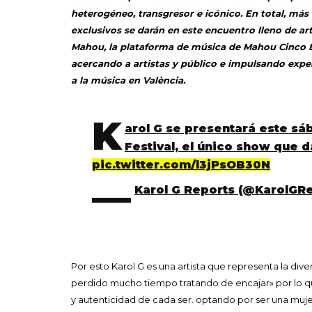
heterogéneo, transgresor e icónico. En total, má
exclusivos se darán en este encuentro lleno de ar
Mahou, la plataforma de música de Mahou Cinco Est
acercando a artistas y público e impulsando exper
a la música en València.
K
arol G se presentará este sáb
Festival, el único show que 
pic.twitter.com/l3jPsOB30N
—
Karol G Reports (@KarolGR
Por esto Karol G es una artista que representa la dive
perdido mucho tiempo tratando de encajar» por lo qu
y autenticidad de cada ser. optando por ser una mujer 