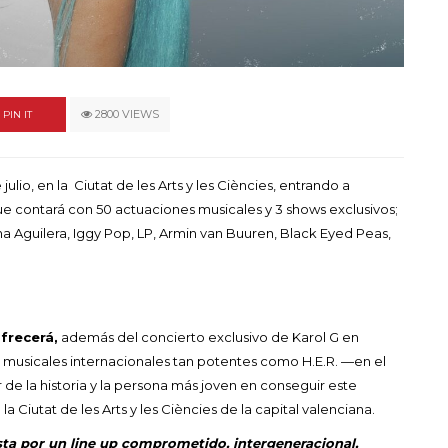
un himno por la
de las mujeres
A COMMENT
FEBRERO 16, 2023
2800 VIEWS
PIN IT
ulio, en la Ciutat de les Arts y les Ciències, entrando a
ue contará con 50 actuaciones musicales y 3 shows exclusivos;
a Aguilera, Iggy Pop, LP, Armin van Buuren, Black Eyed Peas,
ofrecerá,
además del concierto exclusivo de Karol G en
musicales internacionales tan potentes como H.E.R. —en el
 la historia y la persona más joven en conseguir este
 la Ciutat de les Arts y les Ciències de la capital valenciana.
esta por un line up comprometido, intergeneracional,