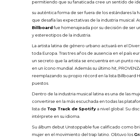
permitiendo que su fanaticada cree un sentido de id
su auténtica forma de ser fuera de los estándares la h
que desafía las expectativas de la industria musical. 
Billboard
fue homenajeada por su decisión de ser un
y estereotipos de la industria.
La artista latina de género urbano actuará en el Diver
toda Europa. Tras tres años de ausencia en el país eu
un secreto que la artista se encuentra en un punto r
en un ícono mundial. Además su último hit, PROVENZA,
reemplazando su propio récord en la lista Billboard
puestos.
Dentro de la industria musical latina es una de las mu
convertirse en la más escuchada en todas las platafor
lista de
Top Track de Spotify
a nivel global. Su di
intérprete en su idioma.
Su álbum debut Unstoppable fue calificado como brill
mujer en el movimiento del trap latino. Obtuvo los
Gr