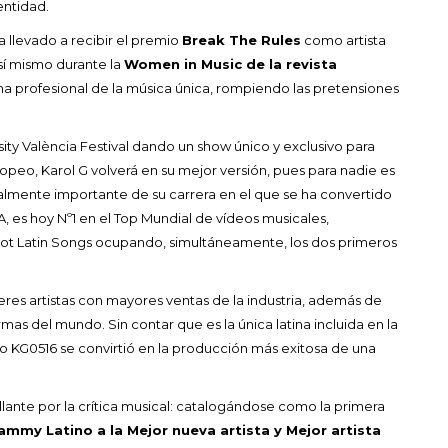
entidad.
a llevado a recibir el premio
Break The Rules
como artista
Así mismo durante la
Women in Music de la revista
a profesional de la música única, rompiendo las pretensiones
sity València Festival dando un show único y exclusivo para
ropeo, Karol G volverá en su mejor versión, pues para nadie es
ealmente importante de su carrera en el que se ha convertido
 es hoy Nº1 en el Top Mundial de vídeos musicales,
 Hot Latin Songs ocupando, simultáneamente, los dos primeros
jeres artistas con mayores ventas de la industria, además de
mas del mundo. Sin contar que es la única latina incluida en la
sco KG0516 se convirtió en la producción más exitosa de una
ante por la crítica musical: catalogándose como la primera
ammy Latino a la Mejor nueva artista y Mejor artista