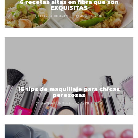
6 recetas altas en fibra que son
EXQUISITAS
LEAVE A COMMENT
JULIO 3, 2018
15 tips de maquillaje para chicas
perezosas
LEAVE A COMMENT
ABRIL 1, 2018