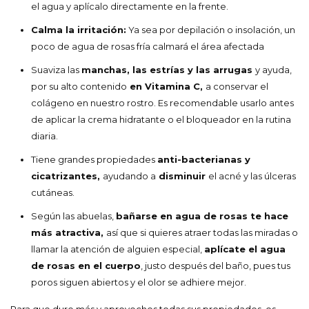
el agua y aplícalo directamente en la frente.
Calma la irritación:
Ya sea por depilación o insolación, un
poco de agua de rosas fría calmará el área afectada
Suaviza las
manchas, las estrías y las arrugas
y ayuda,
por su alto contenido
en Vitamina C,
a conservar el
colágeno en nuestro rostro. Es recomendable usarlo antes
de aplicar la crema hidratante o el bloqueador en la rutina
diaria.
Tiene grandes propiedades
anti-bacterianas y
cicatrizantes,
ayudando a
disminuir
el acné y las úlceras
cutáneas.
Según las abuelas,
bañarse en agua de rosas te hace
más atractiva,
así que si quieres atraer todas las miradas o
llamar la atención de alguien especial,
aplícate el agua
de rosas en el cuerpo
, justo después del baño, pues tus
poros siguen abiertos y el olor se adhiere mejor.
Para que dure más y aproveches todas sus propiedades, es