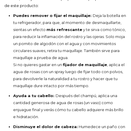
de este producto:
Puedes remover o fijar el maquillaje:
Deja la botella en
tu refrigerador, para que, al momento de desmaquillarte,
sientas un efecto
más refrescante
y te sirva como tónico,
para reducir la inflamación del rostro y las ojeras. Solo moja
un pomito de algodón con el agua y con movimientos
circulares suaves, retira tu maquillaje. También sirve para
maquillaje a prueba de agua.
Si no quieres gastar en un
fijador de maquillaje
, aplica el
agua de rosas con un spray luego de fijar todo con polvos,
para devolverle la naturalidad a tu rostro y hacer que tu
maquillaje dure intacto por más tiempo.
Ayuda a tu cabello:
Después del champú, aplica una
cantidad generosa de agua de rosas (un vaso) como
enjuague final y verás cómo tu cabello adquiere más brillo
e hidratación.
Disminuye el dolor de cabeza:
Humedece un paño con