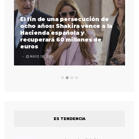
El fin de una persecución de
a
ocho años: Shakira vence a la
La
as
Hacienda española y
se
 a
recuperará 60 millones de
pr
euros
en
MAYO 18, 2026
L
ES TENDENCIA