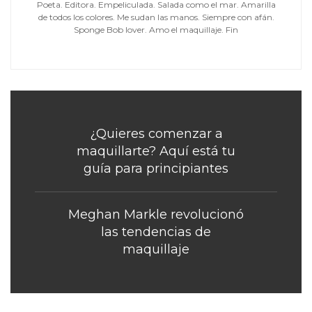
Poeta. Editora. Empeliculada. Salada como el mar. Amarilla
de todos los colores. Me sudan las manos. Siempre con afán.
Sponge Bob lover. Amo el maquillaje. Fin
¿Quieres comenzar a
maquillarte? Aquí está tu
guía para principiantes
Meghan Markle revolucionó
las tendencias de
maquillaje