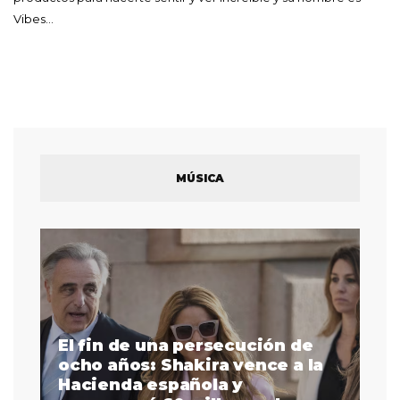
Vibes…
MÚSICA
El fin de una persecución de
a
ocho años: Shakira vence a la
La
as
Hacienda española y
se