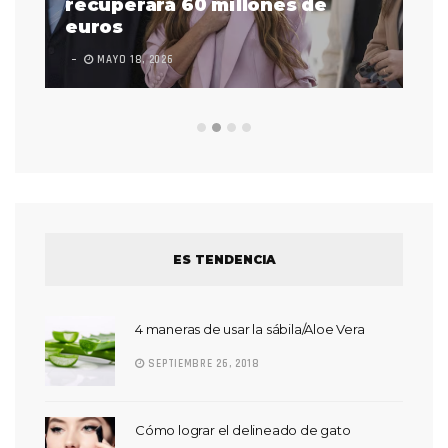
 a
recuperará 60 millones de
pr
euros
en
MAYO 18, 2026
L
ES TENDENCIA
4 maneras de usar la sábila/Aloe Vera
SEPTIEMBRE 26, 2018
Cómo lograr el delineado de gato