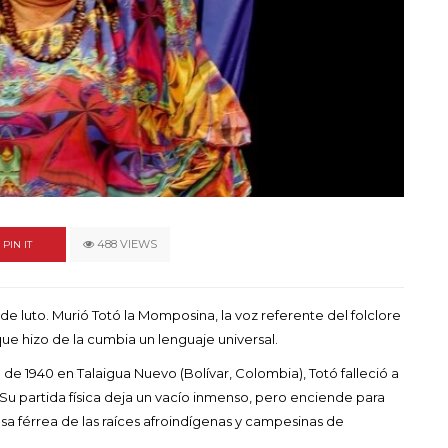
un himno por la
de las mujeres
A COMMENT
FEBRERO 16, 2023
488 VIEWS
PIN IT
de luto. Murió Totó la Momposina, la voz referente del folclore
ue hizo de la cumbia un lenguaje universal.
e 1940 en Talaigua Nuevo (Bolívar, Colombia), Totó falleció a
 Su partida física deja un vacío inmenso, pero enciende para
a férrea de las raíces afroindígenas y campesinas de