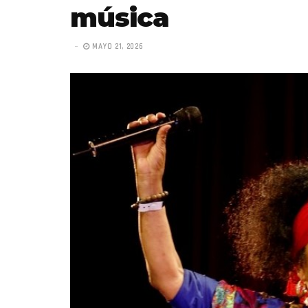
música
MAYO 21, 2026
«Boni
senci