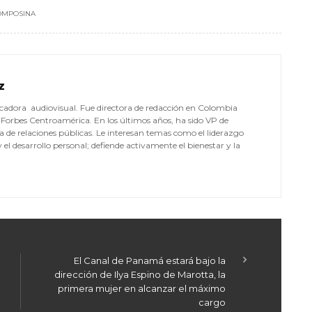
OMPOSINA
Z
cadora audiovisual. Fue directora de redacción en Colombia
 Forbes Centroamérica. En los últimos años, ha sido VP de
 de relaciones públicas. Le interesan temas como el liderazgo
l desarrollo personal; defiende activamente el bienestar y la
El Canal de Panamá estará bajo la
dirección de Ilya Espino de Marotta, la
primera mujer en alcanzar el máximo
cargo