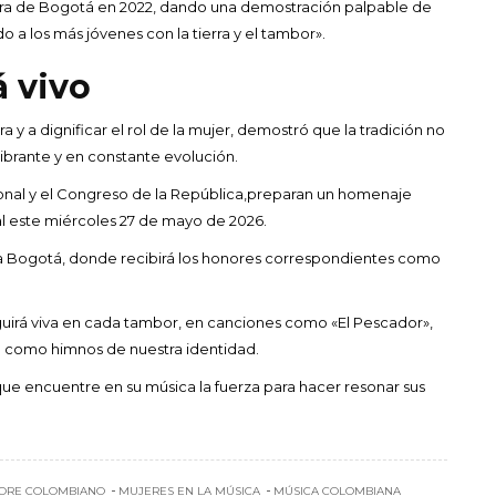
llera de Bogotá en 2022, dando una demostración palpable de
 a los más jóvenes con la tierra y el tambor».
 vivo
ra y a dignificar el rol de la mujer, demostró que la tradición no
ibrante y en constante evolución.
ional y el Congreso de la República,preparan un homenaje
l este miércoles 27 de mayo de 2026.
o a Bogotá, donde recibirá los honores correspondientes como
uirá viva en cada tambor, en canciones como «El Pescador»,
do como himnos de nuestra identidad.
ue encuentre en su música la fuerza para hacer resonar sus
ORE COLOMBIANO
MUJERES EN LA MÚSICA
MÚSICA COLOMBIANA