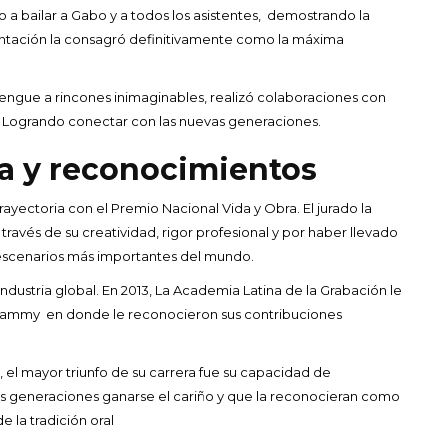
so a bailar a Gabo y a todos los asistentes, demostrando la
sentación la consagró definitivamente como la máxima
lerengue a rincones inimaginables, realizó colaboraciones con
e 13. Logrando conectar con las nuevas generaciones.
ia y reconocimientos
trayectoria con el Premio Nacional Vida y Obra. El jurado la
ravés de su creatividad, rigor profesional y por haber llevado
s escenarios más importantes del mundo.
ndustria global. En 2013, La Academia Latina de la Grabación le
 Grammy en donde le reconocieron sus contribuciones
s, el mayor triunfo de su carrera fue su capacidad de
as generaciones ganarse el cariño y que la reconocieran como
e la tradición oral