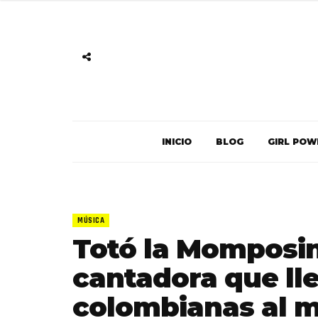
INICIO
BLOG
GIRL POW
MÚSICA
Totó la Momposina
cantadora que lle
colombianas al m