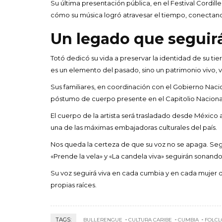
Su última presentación pública, en el Festival Cordi
cómo su música logró atravesar el tiempo, conectando
Un legado que seguirá
Totó dedicó su vida a preservar la identidad de su tier
es un elemento del pasado, sino un patrimonio vivo, v
Sus familiares, en coordinación con el Gobierno Nac
póstumo de cuerpo presente en el Capitolio Naciona
El cuerpo de la artista será trasladado desde Méxic
una de las máximas embajadoras culturales del país.
Nos queda la certeza de que su voz no se apaga. Seg
«Prende la vela» y «La candela viva» seguirán sonan
Su voz seguirá viva en cada cumbia y en cada mujer q
propias raíces.
TAGS:
BULLERENGUE
CULTURA CARIBE
CUMBIA
FOLCL