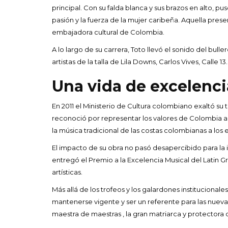
principal. Con su falda blanca y sus brazos en alto, pu
pasión y la fuerza de la mujer caribeña. Aquella pre
embajadora cultural de Colombia.
A lo largo de su carrera, Toto llevó el sonido del bul
artistas de la talla de Lila Downs, Carlos Vives, Call
Una vida de excelenc
En 2011 el Ministerio de Cultura colombiano exaltó su 
reconoció por representar los valores de Colombia a t
la música tradicional de las costas colombianas a lo
El impacto de su obra no pasó desapercibido para la i
entregó el Premio a la Excelencia Musical del Latin
artísticas.
Más allá de los trofeos y los galardones institucionale
mantenerse vigente y ser un referente para las nuev
maestra de maestras , la gran matriarca y protectora d