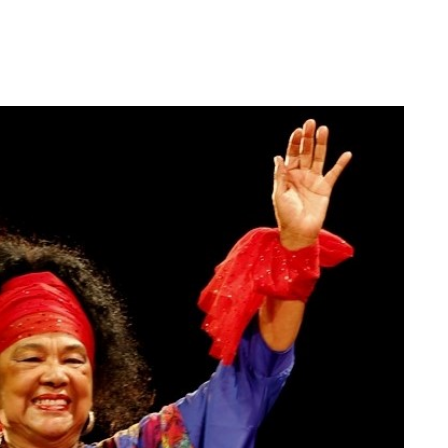
Totó la Momposina: el
adiós a la gran
cantadora que llevó la
raíces colombianas al
mundo a través de su
tas», el nuevo
música
llo de Hendrix y
MAYO 21, 2026