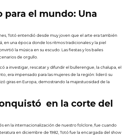
o para el mundo: Una
a
ones, Totó entendió desde muy joven que el arte era también
tá, en una época donde los ritmos tradicionales y la piel
virtió la música en su escudo. Las fiestas y los bailes
cenarios de orgullo.
 a investigar, rescatar y difundir el bullerengue, la chalupa, el
o, era impensado para las mujeres de la región: lideró su
izó giras en Europa, demostrando la majestuosidad de la
onquistó en la corte del
en la internacionalización de nuestro folclore, fue cuando
teratura en diciembre de 1982, Totó fue la encargada del show