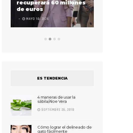
sorda en ac
recuperará 60 millones
Súper Bow
de euros
LEAVE A COMMEN
MAYO 18, 2026
ES TENDENCIA
4 maneras de usar la
sábila/Aloe Vera
SEPTIEMBRE 26, 2018
Cómo lograr el delineado de
gato fácilmente