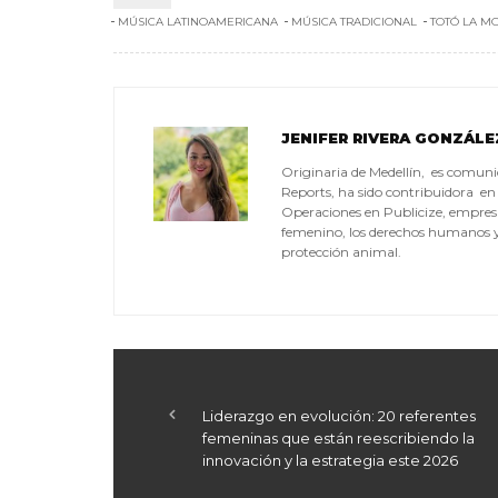
MÚSICA LATINOAMERICANA
MÚSICA TRADICIONAL
TOTÓ LA M
JENIFER RIVERA GONZÁLE
Originaria de Medellín, es comuni
Reports, ha sido contribuidora en
Operaciones en Publicize, empresa
femenino, los derechos humanos y e
protección animal.
Liderazgo en evolución: 20 referentes
femeninas que están reescribiendo la
innovación y la estrategia este 2026