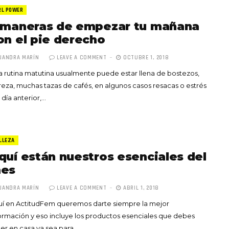
RL POWER
 maneras de empezar tu mañana
on el pie derecho
JANDRA MARÍN
LEAVE A COMMENT
OCTUBRE 1, 2018
 rutina matutina usualmente puede estar llena de bostezos,
Totó la Momposina: el
eza, muchas tazas de cafés, en algunos casos resacas o estrés
adiós a la gran
 día anterior,…
cantadora que llevó la
raíces colombianas al
mundo a través de su
tas», el nuevo
música
LLEZA
llo de Hendrix y
quí están nuestros esenciales del
MAYO 21, 2026
un himno por la
es
de las mujeres
JANDRA MARÍN
LEAVE A COMMENT
ABRIL 1, 2018
A COMMENT
FEBRERO 16, 2023
uí en ActitudFem queremos darte siempre la mejor
ormación y eso incluye los productos esenciales que debes
er en casa ya sea para…