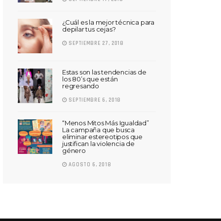
¿Cuál es la mejor técnica para
depilar tus cejas?
SEPTIEMBRE 27, 2018
Estas son las tendencias de
los 80’s que están
regresando
SEPTIEMBRE 6, 2018
“Menos Mitos Más Igualdad”
La campaña que busca
eliminar estereotipos que
justifican la violencia de
género
AGOSTO 6, 2018