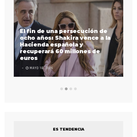
El fin de una persecución de
a
ocho años: Shakira vence a la
La
as
Hacienda española y
se
 a
recuperará 60 millones de
pr
euros
en
MAYO 18, 2026
L
ES TENDENCIA