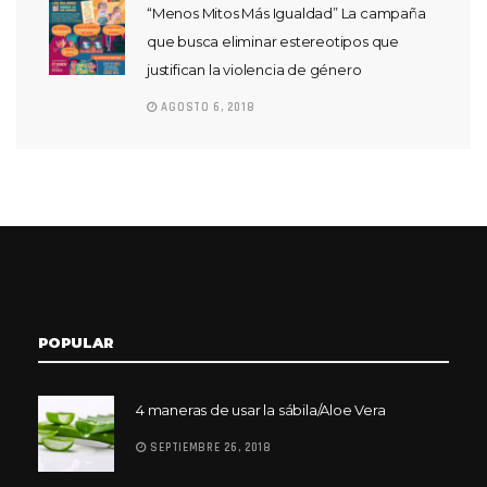
“Menos Mitos Más Igualdad” La campaña
que busca eliminar estereotipos que
justifican la violencia de género
AGOSTO 6, 2018
POPULAR
4 maneras de usar la sábila/Aloe Vera
SEPTIEMBRE 26, 2018