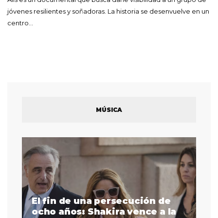
jóvenes resilientes y soñadoras. La historia se desenvuelve en un
centro…
MÚSICA
El fin de una persecución de
a
ocho años: Shakira vence a la
La