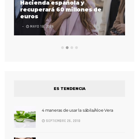
as
Hacienda española y
se
 a
recuperará 60 millones de
pr
euros
en
MAYO 18, 2026
L
ES TENDENCIA
4 maneras de usar la sábila/Aloe Vera
SEPTIEMBRE 26, 2018