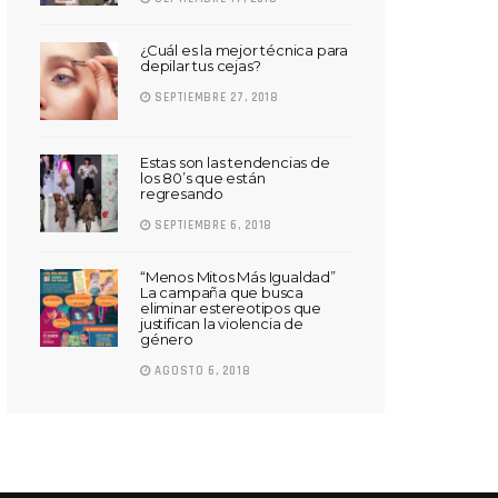
¿Cuál es la mejor técnica para
depilar tus cejas?
SEPTIEMBRE 27, 2018
Estas son las tendencias de
los 80’s que están
regresando
SEPTIEMBRE 6, 2018
“Menos Mitos Más Igualdad”
La campaña que busca
eliminar estereotipos que
justifican la violencia de
género
AGOSTO 6, 2018