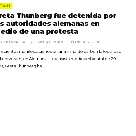
TICIAS
reta Thunberg fue detenida por
as autoridades alemanas en
edio de una protesta
IFFER ESPINOSA
LEAVE A COMMENT
ENERO 17, 2023
Totó la Momposina: el
recientes manifestaciones en una mina de carbón la localidad
adiós a la gran
Luetzerath, en Alemania, la activista medioambiental de 20
cantadora que llevó la
s, Greta Thunberg ha…
raíces colombianas al
mundo a través de su
tas», el nuevo
música
llo de Hendrix y
MAYO 21, 2026
un himno por la
de las mujeres
A COMMENT
FEBRERO 16, 2023