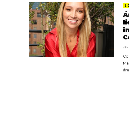
LI
Á
l
i
C
JEN
Co
Mar
ár
«Boni
senci
Goyo 
vida 
LEAVE 