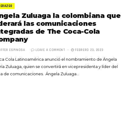
DERAZGO
ngela Zuluaga la colombiana que
iderará las comunicaciones
ntegradas de The Coca-Cola
ompany
Totó la Momposina: el
IFFER ESPINOSA
LEAVE A COMMENT
FEBRERO 23, 2023
adiós a la gran
ca Cola Latinoamérica anunció el nombramiento de Ángela
cantadora que llevó la
ía Zuluaga, quien se convertirá en vicepresidenta y líder del
raíces colombianas al
ea de comunicaciones. Ángela Zuluaga…
mundo a través de su
tas», el nuevo
música
llo de Hendrix y
MAYO 21, 2026
un himno por la
de las mujeres
A COMMENT
FEBRERO 16, 2023