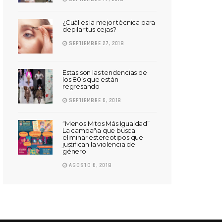
¿Cuál es la mejor técnica para
depilar tus cejas?
SEPTIEMBRE 27, 2018
Estas son las tendencias de
los 80’s que están
regresando
SEPTIEMBRE 6, 2018
“Menos Mitos Más Igualdad”
La campaña que busca
eliminar estereotipos que
justifican la violencia de
género
AGOSTO 6, 2018