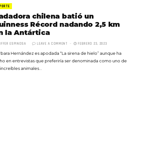
PORTE
adadora chilena batió un
uinness Récord nadando 2,5 km
n la Antártica
IFFER ESPINOSA
LEAVE A COMMENT
FEBRERO 23, 2023
Totó la Momposina: el
bara Hernández es apodada “La sirena de hielo” aunque ha
adiós a la gran
ho en entrevistas que preferiría ser denominada como uno de
cantadora que llevó la
 increíbles animales…
raíces colombianas al
mundo a través de su
tas», el nuevo
música
llo de Hendrix y
MAYO 21, 2026
un himno por la
de las mujeres
A COMMENT
FEBRERO 16, 2023