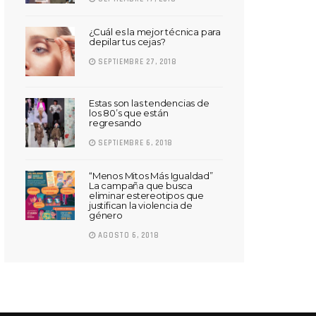
¿Cuál es la mejor técnica para
depilar tus cejas?
SEPTIEMBRE 27, 2018
Estas son las tendencias de
los 80’s que están
regresando
SEPTIEMBRE 6, 2018
“Menos Mitos Más Igualdad”
La campaña que busca
eliminar estereotipos que
justifican la violencia de
género
AGOSTO 6, 2018