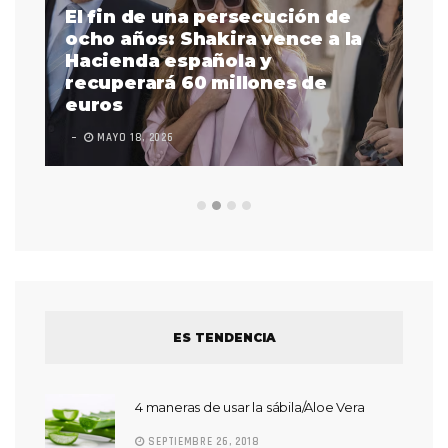
El fin de una persecución de
a
ocho años: Shakira vence a la
La
as
Hacienda española y
se
 a
recuperará 60 millones de
pr
euros
en
MAYO 18, 2026
L
ES TENDENCIA
4 maneras de usar la sábila/Aloe Vera
SEPTIEMBRE 26, 2018