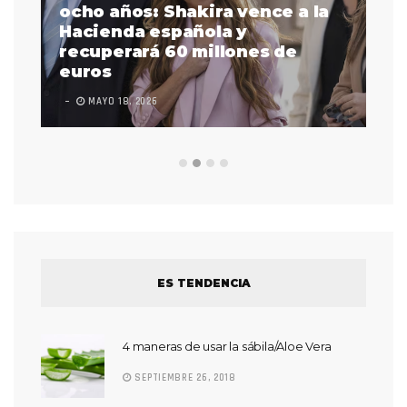
a
ocho años: Shakira vence a la
La
as
Hacienda española y
se
 a
recuperará 60 millones de
pr
euros
en
MAYO 18, 2026
L
ES TENDENCIA
4 maneras de usar la sábila/Aloe Vera
SEPTIEMBRE 26, 2018