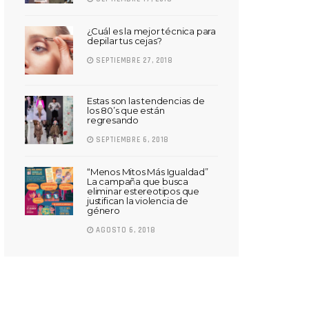
¿Cuál es la mejor técnica para
depilar tus cejas?
SEPTIEMBRE 27, 2018
Estas son las tendencias de
los 80’s que están
regresando
SEPTIEMBRE 6, 2018
“Menos Mitos Más Igualdad”
La campaña que busca
eliminar estereotipos que
justifican la violencia de
género
AGOSTO 6, 2018