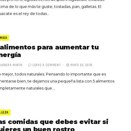
ima de lo que más te guste, tostadas, pan, galletas. El
acate es el rey de todas…
MIDA
 alimentos para aumentar tu
nergía
JANDRA MARÍN
LEAVE A COMMENT
MAYO 22, 2018
o mejor, todos naturales. Pensando lo importante que es
mentarse bien, te dejamos una pequeña lista con 5 alimentos
mpletamente naturales que…
LLEZA
as comidas que debes evitar si
uieres un buen rostro