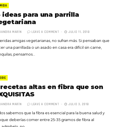
MIDA
3 ideas para una parrilla
egetariana
JANDRA MARÍN
LEAVE A COMMENT
JULIO 11, 2018
ridas amigas vegetarianas, no sufran más. Si pensaban que
Totó la Momposina: el
er una parrillada o un asado en casa era difícil sin carne,
adiós a la gran
nquilas, pensamos…
cantadora que llevó la
raíces colombianas al
mundo a través de su
tas», el nuevo
música
ODIE
llo de Hendrix y
 recetas altas en fibra que son
MAYO 21, 2026
un himno por la
XQUISITAS
de las mujeres
JANDRA MARÍN
LEAVE A COMMENT
JULIO 3, 2018
A COMMENT
FEBRERO 16, 2023
os sabemos que la fibra es esencial para la buena salud y
que deberías comer entre 25-35 gramos de fibra al
, admítelo, no…