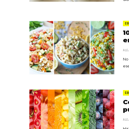
CO
1
e
ALE
No 
ese
CO
C
p
ALE
Haz