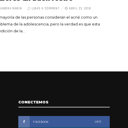
JANDRA MARÍN
LEAVE A COMMENT
ABRIL 23, 2018
mayoría de las personas consideran el acné como un
blema de la adolescencia, pero la verdad es que esta
dición de la…
CONECTEMOS
LIKE
FACEBOOK