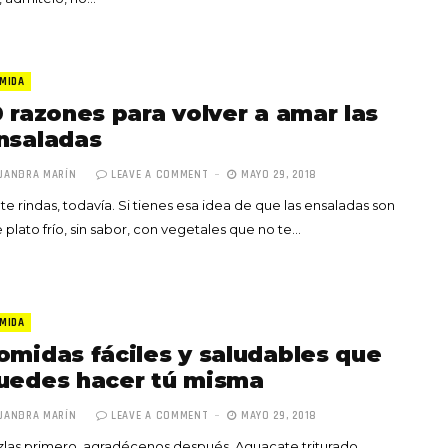
MIDA
0 razones para volver a amar las
nsaladas
JANDRA MARÍN
LEAVE A COMMENT
MAYO 29, 2018
te rindas, todavía. Si tienes esa idea de que las ensaladas son
 plato frío, sin sabor, con vegetales que no te…
MIDA
omidas fáciles y saludables que
uedes hacer tú misma
JANDRA MARÍN
LEAVE A COMMENT
MAYO 29, 2018
las primero, agradécenos después. Aguacate triturado