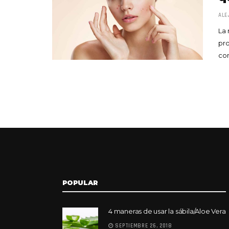
ALE
La 
pro
con
POPULAR
4 maneras de usar la sábila/Aloe Vera
SEPTIEMBRE 26, 2018