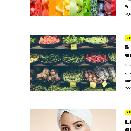
Enc
agu
CO
5
e
ALE
Y l
ali
co
BE
L
q