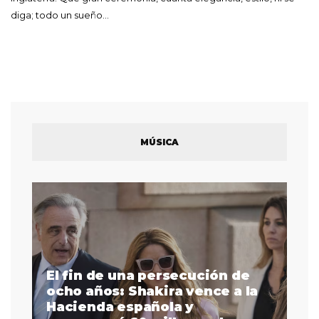
diga; todo un sueño…
MÚSICA
El fin de una persecución de
a
ocho años: Shakira vence a la
La
as
Hacienda española y
se