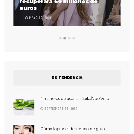
 a
recuperará 60 millones de
pr
euros
en
MAYO 18, 2026
L
ES TENDENCIA
4 maneras de usar la sábila/Aloe Vera
SEPTIEMBRE 26, 2018
Cómo lograr el delineado de gato