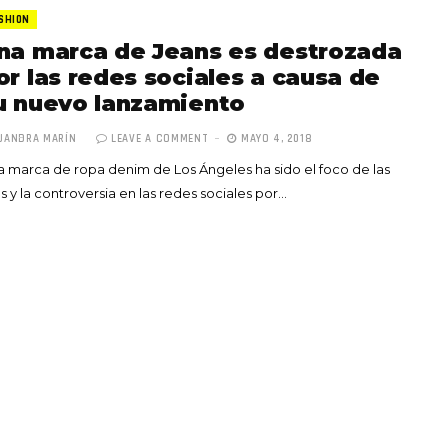
SHION
na marca de Jeans es destrozada
or las redes sociales a causa de
u nuevo lanzamiento
JANDRA MARÍN
LEAVE A COMMENT
MAYO 4, 2018
Totó la Momposina: el
 marca de ropa denim de Los Ángeles ha sido el foco de las
adiós a la gran
as y la controversia en las redes sociales por…
cantadora que llevó la
raíces colombianas al
mundo a través de su
tas», el nuevo
música
llo de Hendrix y
MAYO 21, 2026
un himno por la
de las mujeres
A COMMENT
FEBRERO 16, 2023