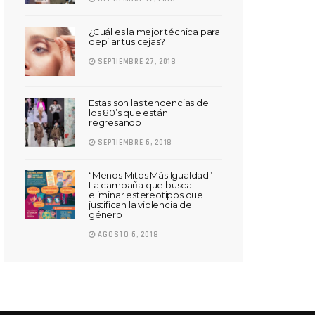
¿Cuál es la mejor técnica para
depilar tus cejas?
SEPTIEMBRE 27, 2018
Estas son las tendencias de
los 80’s que están
regresando
SEPTIEMBRE 6, 2018
“Menos Mitos Más Igualdad”
La campaña que busca
eliminar estereotipos que
justifican la violencia de
género
AGOSTO 6, 2018