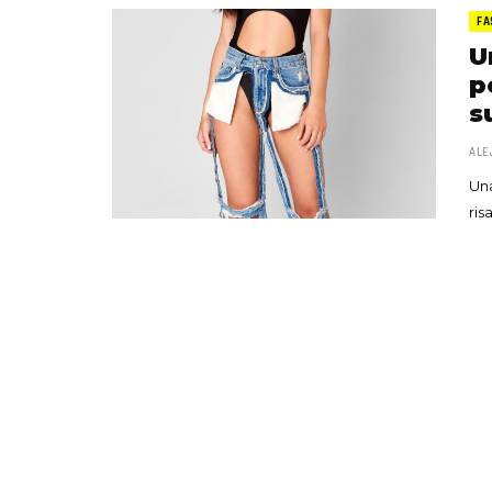
FA
U
p
s
ALE
Una
ris
«Boni
senci
Goyo 
vida 
LEAVE 