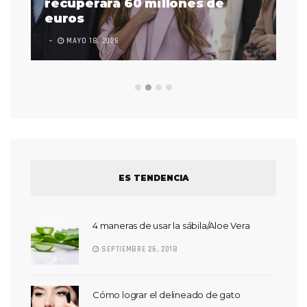
 a
recuperará 60 millones de
pr
euros
en
MAYO 18, 2026
L
ES TENDENCIA
4 maneras de usar la sábila/Aloe Vera
SEPTIEMBRE 26, 2018
Cómo lograr el delineado de gato