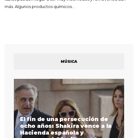
más. Algunos productos químicos…
MÚSICA
El fin de una persecución de
a
ocho años: Shakira vence a la
La
as
Hacienda española y
se