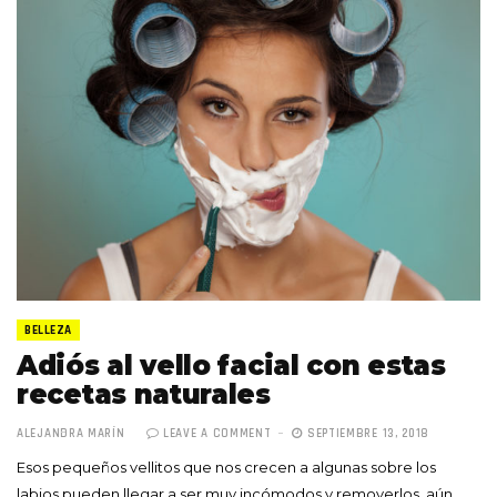
BELLEZA
Adiós al vello facial con estas
recetas naturales
ALEJANDRA MARÍN
LEAVE A COMMENT
SEPTIEMBRE 13, 2018
Esos pequeños vellitos que nos crecen a algunas sobre los
labios pueden llegar a ser muy incómodos y removerlos, aún