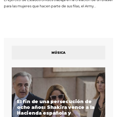
para las mujeres que hacen parte de sus filas, el Army…
MÚSICA
El fin de una persecución de
a
ocho años: Shakira vence a la
La
as
Hacienda española y
se