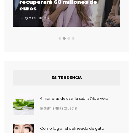
 a
recuperará 60 millones de
pr
euros
en
MAYO 18, 2026
L
ES TENDENCIA
4 maneras de usar la sábila/Aloe Vera
SEPTIEMBRE 26, 2018
Cómo lograr el delineado de gato