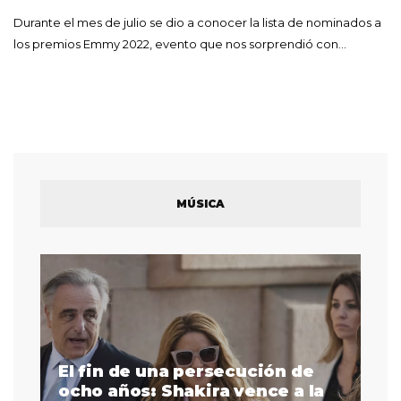
Durante el mes de julio se dio a conocer la lista de nominados a
los premios Emmy 2022, evento que nos sorprendió con…
MÚSICA
El fin de una persecución de
a
ocho años: Shakira vence a la
La