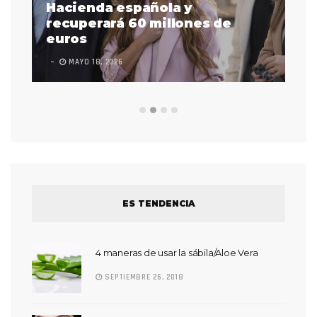
as
Hacienda española y
se
 a
recuperará 60 millones de
pr
euros
en
MAYO 18, 2026
L
ES TENDENCIA
4 maneras de usar la sábila/Aloe Vera
SEPTIEMBRE 26, 2018