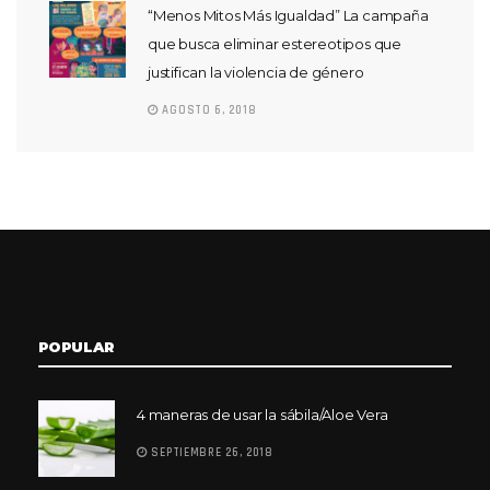
“Menos Mitos Más Igualdad” La campaña
que busca eliminar estereotipos que
justifican la violencia de género
AGOSTO 6, 2018
POPULAR
4 maneras de usar la sábila/Aloe Vera
SEPTIEMBRE 26, 2018