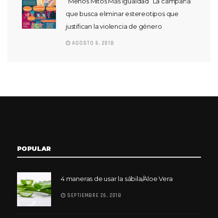
“Menos Mitos Más Igualdad” La campaña
que busca eliminar estereotipos que
justifican la violencia de género
AGOSTO 6, 2018
POPULAR
4 maneras de usar la sábila/Aloe Vera
SEPTIEMBRE 26, 2018