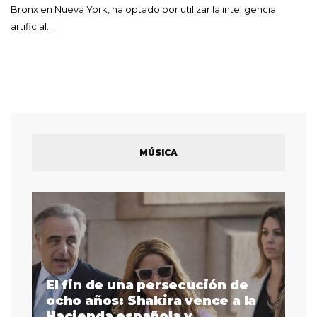
Bronx en Nueva York, ha optado por utilizar la inteligencia
artificial…
MÚSICA
El fin de una persecución de
a
ocho años: Shakira vence a la
La
as
Hacienda española y
se