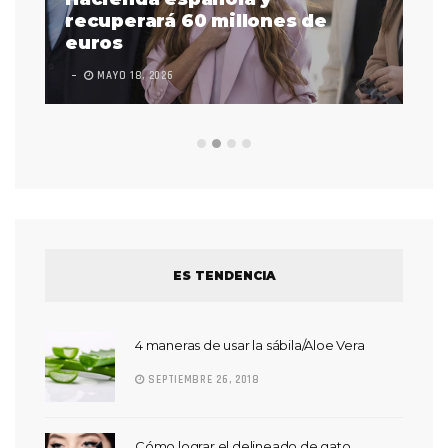
 a
recuperará 60 millones de
pr
euros
en
MAYO 18, 2026
L
ES TENDENCIA
4 maneras de usar la sábila/Aloe Vera
SEPTIEMBRE 26, 2018
Cómo lograr el delineado de gato