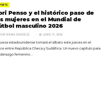
PORTE
ori Penso y el histórico paso de
as mujeres en el Mundial de
útbol masculino 2026
IFER RIVERA GONZÁLEZ
JUNIO 17, 2026
Totó la Momposina: el
jueza estadounidense tomará el silbato este jueves en el
adiós a la gran
ce entre República Checa y Sudáfrica. Un nuevo capítulo para
cantadora que llevó la
liderazgo femenino…
raíces colombianas al
mundo a través de su
tas», el nuevo
música
llo de Hendrix y
MAYO 21, 2026
un himno por la
de las mujeres
A COMMENT
FEBRERO 16, 2023