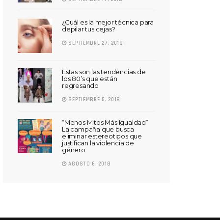
¿Cuál es la mejor técnica para
depilar tus cejas?
SEPTIEMBRE 27, 2018
Estas son las tendencias de
los 80’s que están
regresando
SEPTIEMBRE 6, 2018
“Menos Mitos Más Igualdad”
La campaña que busca
eliminar estereotipos que
justifican la violencia de
género
AGOSTO 6, 2018