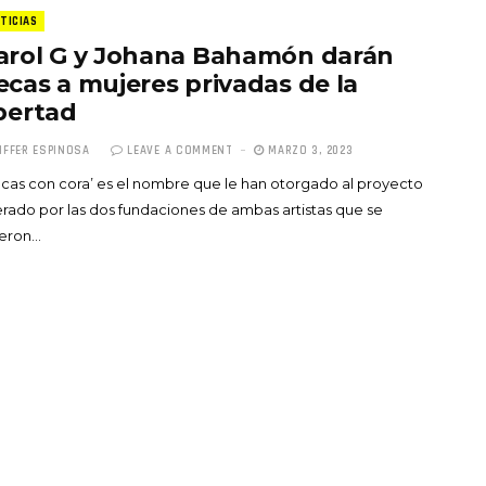
TICIAS
arol G y Johana Bahamón darán
ecas a mujeres privadas de la
ibertad
IFFER ESPINOSA
LEAVE A COMMENT
MARZO 3, 2023
Totó la Momposina: el
cas con cora’ es el nombre que le han otorgado al proyecto
adiós a la gran
erado por las dos fundaciones de ambas artistas que se
cantadora que llevó la
ieron…
raíces colombianas al
mundo a través de su
tas», el nuevo
música
llo de Hendrix y
MAYO 21, 2026
un himno por la
de las mujeres
A COMMENT
FEBRERO 16, 2023