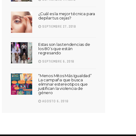
¿Cuál es la mejor técnica para
depilar tus cejas?
SEPTIEMBRE 27, 2018
Estas son las tendencias de
los 80’s que están
regresando
SEPTIEMBRE 6, 2018
“Menos Mitos Más Igualdad”
La campaña que busca
eliminar estereotipos que
justifican la violencia de
género
AGOSTO 6, 2018