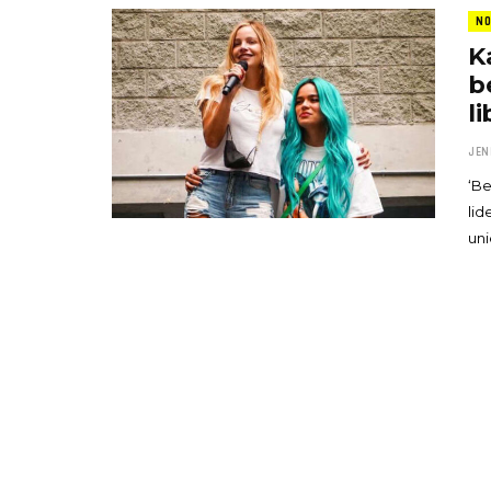
NO
K
b
l
JEN
‘Be
lid
un
«Boni
senci
Goyo 
vida 
LEAVE 