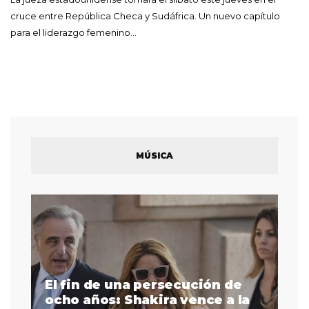
cruce entre República Checa y Sudáfrica. Un nuevo capítulo
para el liderazgo femenino…
MÚSICA
El fin de una persecución de
a
ocho años: Shakira vence a la
La