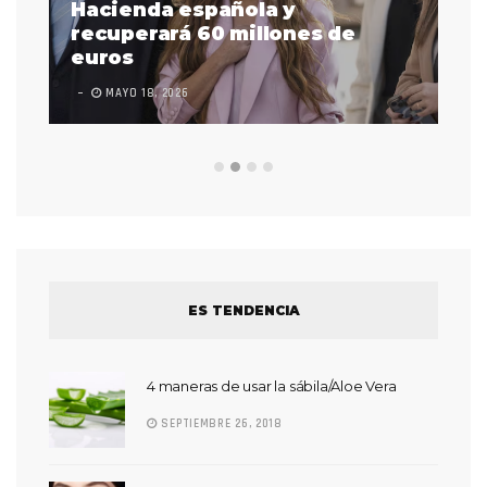
as
Hacienda española y
se
 a
recuperará 60 millones de
pr
euros
en
MAYO 18, 2026
L
ES TENDENCIA
4 maneras de usar la sábila/Aloe Vera
SEPTIEMBRE 26, 2018