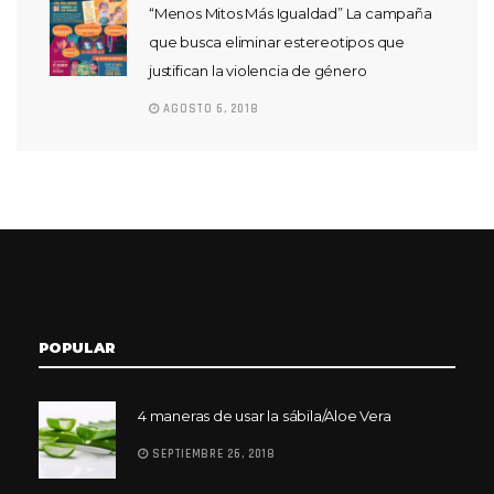
“Menos Mitos Más Igualdad” La campaña
que busca eliminar estereotipos que
justifican la violencia de género
AGOSTO 6, 2018
POPULAR
4 maneras de usar la sábila/Aloe Vera
SEPTIEMBRE 26, 2018