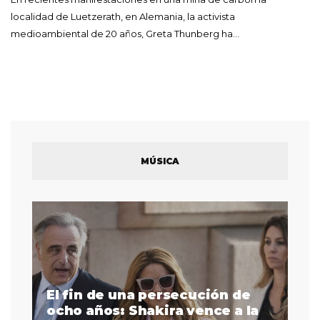
localidad de Luetzerath, en Alemania, la activista
medioambiental de 20 años, Greta Thunberg ha…
MÚSICA
El fin de una persecución de
a
ocho años: Shakira vence a la
La