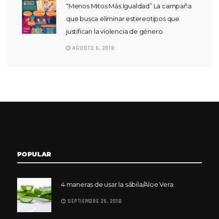
“Menos Mitos Más Igualdad” La campaña
que busca eliminar estereotipos que
justifican la violencia de género
AGOSTO 6, 2018
POPULAR
4 maneras de usar la sábila/Aloe Vera
SEPTIEMBRE 26, 2018