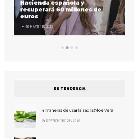
as
Hacienda española y
se
 a
recuperará 60 millones de
pr
euros
en
MAYO 18, 2026
L
ES TENDENCIA
4 maneras de usar la sábila/Aloe Vera
SEPTIEMBRE 26, 2018