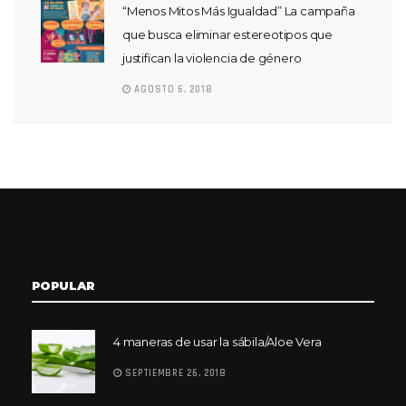
“Menos Mitos Más Igualdad” La campaña
que busca eliminar estereotipos que
justifican la violencia de género
AGOSTO 6, 2018
POPULAR
4 maneras de usar la sábila/Aloe Vera
SEPTIEMBRE 26, 2018