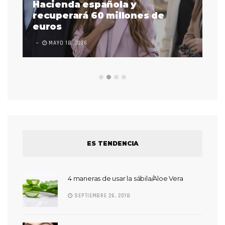
as
Hacienda española y
se
 a
recuperará 60 millones de
pr
euros
en
MAYO 18, 2026
L
ES TENDENCIA
4 maneras de usar la sábila/Aloe Vera
SEPTIEMBRE 26, 2018