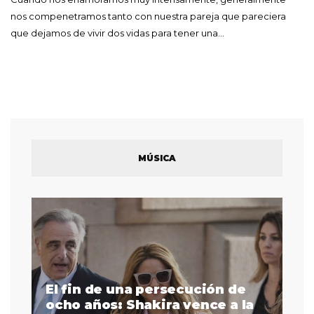
nos compenetramos tanto con nuestra pareja que pareciera
que dejamos de vivir dos vidas para tener una…
MÚSICA
El fin de una persecución de
a
ocho años: Shakira vence a la
La