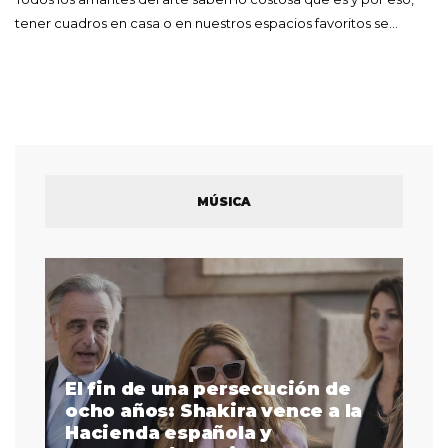
tener cuadros en casa o en nuestros espacios favoritos se…
MÚSICA
El fin de una persecución de
a
ocho años: Shakira vence a la
La
as
Hacienda española y
se