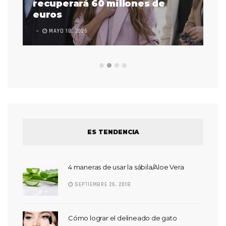
 a
recuperará 60 millones de
pr
euros
en
MAYO 18, 2026
L
ES TENDENCIA
4 maneras de usar la sábila/Aloe Vera
SEPTIEMBRE 26, 2018
Cómo lograr el delineado de gato