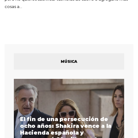
cosas a…
MÚSICA
El fin de una persecución de
a
ocho años: Shakira vence a la
La
as
Hacienda española y
se