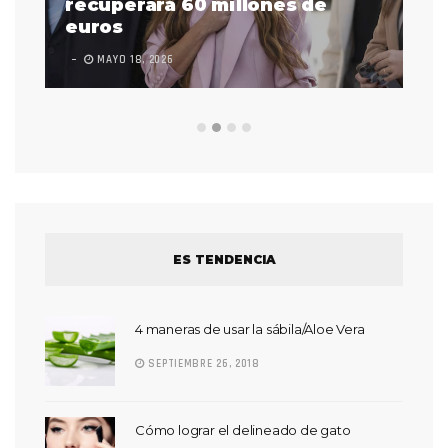
 a
recuperará 60 millones de
pr
euros
en
MAYO 18, 2026
L
ES TENDENCIA
4 maneras de usar la sábila/Aloe Vera
SEPTIEMBRE 26, 2018
Cómo lograr el delineado de gato