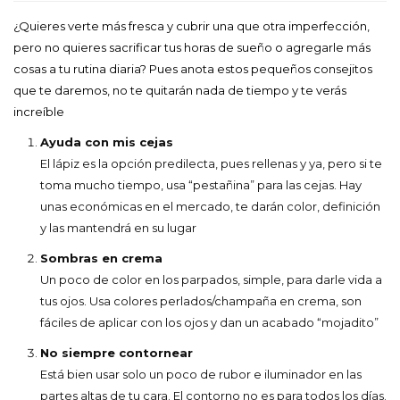
¿Quieres verte más fresca y cubrir una que otra imperfección,
pero no quieres sacrificar tus horas de sueño o agregarle más
cosas a tu rutina diaria? Pues anota estos pequeños consejitos
que te daremos, no te quitarán nada de tiempo y te verás
increíble
Ayuda con mis cejas
El lápiz es la opción predilecta, pues rellenas y ya, pero si te
toma mucho tiempo, usa “pestañina” para las cejas. Hay
unas económicas en el mercado, te darán color, definición
y las mantendrá en su lugar
Sombras en crema
Un poco de color en los parpados, simple, para darle vida a
tus ojos. Usa colores perlados/champaña en crema, son
fáciles de aplicar con los ojos y dan un acabado “mojadito”
No siempre contornear
Está bien usar solo un poco de rubor e iluminador en las
partes altas de tu cara. El contorno no es para todos los días.