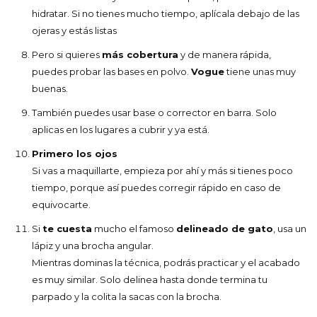
hidratar. Si no tienes mucho tiempo, aplícala debajo de las
ojeras y estás listas
Pero si quieres
más cobertura
y de manera rápida,
puedes probar las bases en polvo.
Vogue
tiene unas muy
buenas.
También puedes usar base o corrector en barra. Solo
aplicas en los lugares a cubrir y ya está.
Primero los ojos
Si vas a maquillarte, empieza por ahí y más si tienes poco
tiempo, porque así puedes corregir rápido en caso de
equivocarte.
Si
te cuesta
mucho el famoso
delineado de gato
, usa un
lápiz y una brocha angular.
Mientras dominas la técnica, podrás practicar y el acabado
es muy similar. Solo delinea hasta donde termina tu
parpado y la colita la sacas con la brocha.