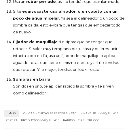
Usa un
rubor perlado
, así no tendrás que usar iluminador
Si te
equivocaste
,
usa algodón o un copito con un
poco de agua micelar
. Ya sea el delineador o un poco de
sombra caída, esto evitará que tengas que empezar todo
de nuevo
Fijador de maquillaje
sí o sípara que no tengas que
retocar. Si sales muy temprano de tu casa y quieres lucir
intacta todo el día, usa un fijador de maquillaje o aplica
agua de rosas que tiene el mismo efecto y así no tendrás
que retocar. Y lo mejor, tendrás un look fresco.
Sombras en barra
Son dos en uno, te aplican rápido la sombra y te sirven
como delineador.
TAGS:
CHICAS
CHICAS PEREZOSAS
FÁCIL
MAKEUP
MAQUILLAJE
PEREZA
PRODUCTOS MAQUILLAJE
RÁPIDO
TIPS
TRUCOS