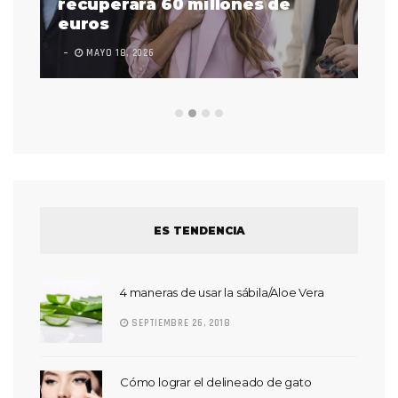
 a
recuperará 60 millones de
pr
euros
en
MAYO 18, 2026
L
ES TENDENCIA
4 maneras de usar la sábila/Aloe Vera
SEPTIEMBRE 26, 2018
Cómo lograr el delineado de gato