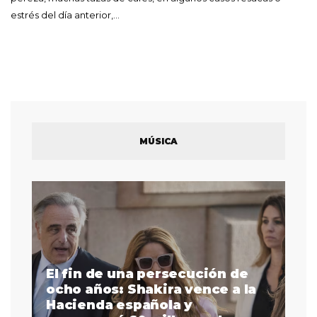
estrés del día anterior,…
MÚSICA
El fin de una persecución de
a
ocho años: Shakira vence a la
La
as
Hacienda española y
se