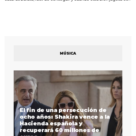
MÚSICA
El fin de una persecución de
a
ocho años: Shakira vence a la
La
as
Hacienda española y
se
 a
recuperará 60 millones de
pr