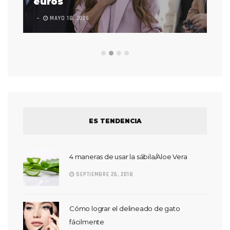
euros
en
MAYO 18, 2026
L
ES TENDENCIA
4 maneras de usar la sábila/Aloe Vera
SEPTIEMBRE 26, 2018
Cómo lograr el delineado de gato
fácilmente