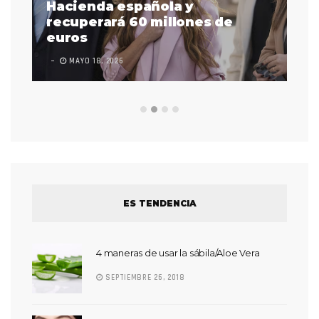
as
Hacienda española y
se
 a
recuperará 60 millones de
pr
euros
en
MAYO 18, 2026
L
ES TENDENCIA
4 maneras de usar la sábila/Aloe Vera
SEPTIEMBRE 26, 2018