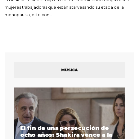
mujeres trabajadoras que están atarvesando su etapa de la
menopausia, esto con…
MÚSICA
El fin de una persecución de
a
ocho años: Shakira vence a la
La