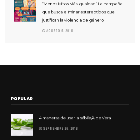
“Menos Mitos Más Igualdad” La campaña
que busca eliminar estereotipos que
justifican la violencia de género
AGOSTO 6, 2018
POPULAR
4 maneras de usar la sábila/Aloe Vera
SEPTIEMBRE 26, 2018